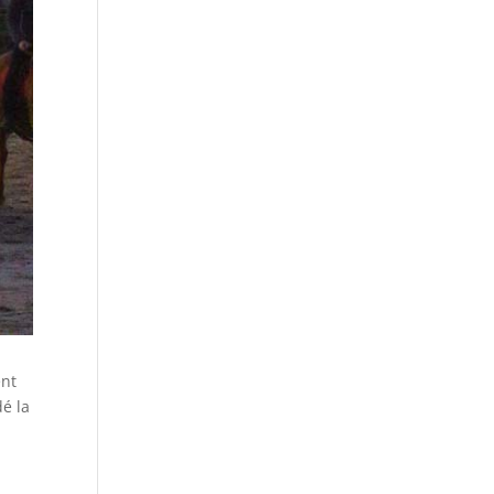
ent
dé la