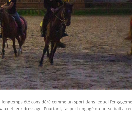
l a longtemps été considéré comme un sport dans lequel l’engagem
vaux et leur dressage. Pourtant, l’aspect engagé du horse ball a cé