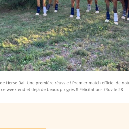
 de Horse Ball Une première réussie ! Premier match officiel de not
ce week-end et déjà de beaux progrès !! Félicitations ?Rdv le 28