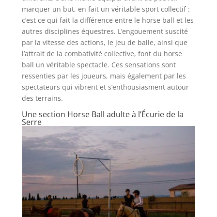
marquer un but, en fait un véritable sport collectif :
c’est ce qui fait la différence entre le horse ball et les
autres disciplines équestres. L’engouement suscité
par la vitesse des actions, le jeu de balle, ainsi que
l’attrait de la combativité collective, font du horse
ball un véritable spectacle. Ces sensations sont
ressenties par les joueurs, mais également par les
spectateurs qui vibrent et s’enthousiasment autour
des terrains.
Une section Horse Ball adulte à l’Écurie de la
Serre