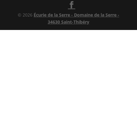
© 2026
Écurie de la Serre - Domaine de la Serre -
34630 Saint-Thibéry