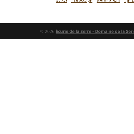
#CSO
#Dressage
#Horse-Ball
#Jeu
© 2026
Écurie de la Serre - Domaine de la Ser