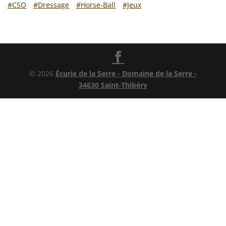
#CSO
#Dressage
#Horse-Ball
#Jeux
© 2026
Écurie de la Serre - Domaine de la Serre -
34630 Saint-Thibéry