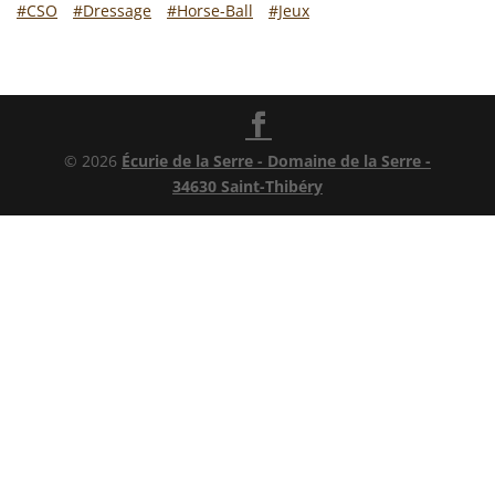
#CSO
#Dressage
#Horse-Ball
#Jeux
© 2026
Écurie de la Serre - Domaine de la Serre -
34630 Saint-Thibéry