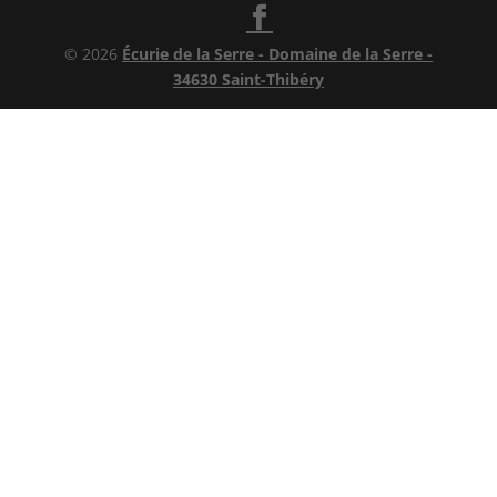
© 2026
Écurie de la Serre - Domaine de la Serre -
34630 Saint-Thibéry