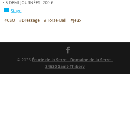
• 5 DEMI JOURNÉES 200 €
Stage
#CSO
#Dressage
#Horse-Ball
#Jeux
© 2026
Écurie de la Serre - Domaine de la Serre -
34630 Saint-Thibéry