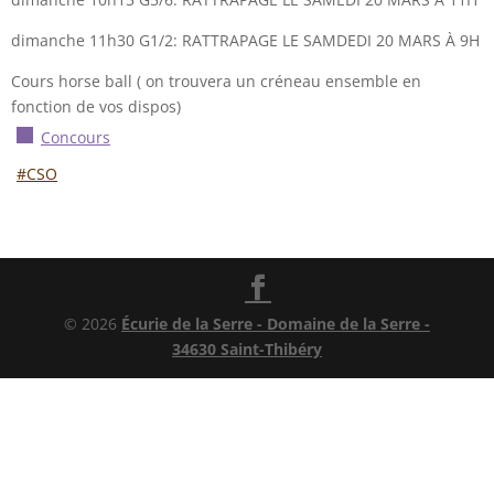
dimanche 11h30 G1/2: RATTRAPAGE LE SAMDEDI 20 MARS À 9H
Cours horse ball ( on trouvera un créneau ensemble en
fonction de vos dispos)
Concours
#CSO
© 2026
Écurie de la Serre - Domaine de la Serre -
34630 Saint-Thibéry